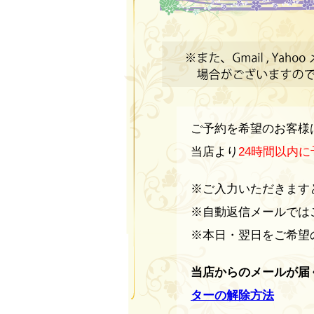
ヘ
ヘ
ち
ア
ヘ
ア
ー
着
ア
ー
カ
ー
ッ
サ
き
ト・
サ
ロ
ご予約を希望のお客様
が
ヘ
ロ
ン
当店より
24時間以内
ア
あ
ン・
で
ー
※ご入力いただきます
カ
ヘ
す。
り
※自動返信メールでは
ラ
ア
※本日・翌日をご希望
ヘ
ー・
高
ー
ア
美
当店からのメールが届
級
カ
容
ターの解除方法
ー