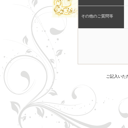
ン
マ、
その他のご質問等
ヘ
で
ア
す。
ケ
富
ア
士
ご記入いた
市
で
ヘ