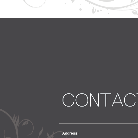
ア
ー
カ
ッ
ト、
ヘ
ア
ー
Address: