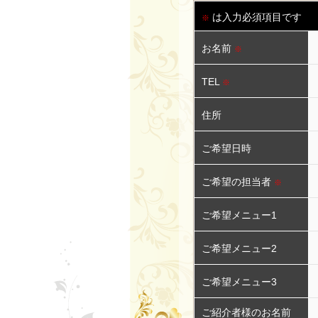
院
ッ
カ
感
は入力必須項目です
※
ト・
ッ
お名前
※
漂
ヘ
ト、
TEL
※
う
ア
ヘ
住所
ー
ア
ヘ
ご希望日時
カ
ー
ア
ご希望の担当者
※
ラ
カ
ー
ご希望メニュー1
ー・
ラ
美
ご希望メニュー2
ー、
サ
容
パ
ご希望メニュー3
ロ
院
ー
ご紹介者様のお名前