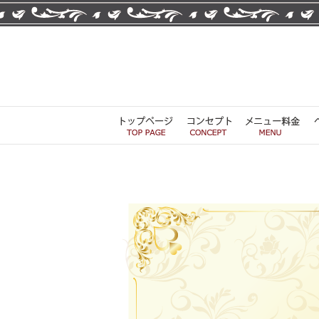
静
静
岡
岡
県
県
富
士
富
SITE
静
静
市
士
MENU
岡
岡
の
AMOR
県
市
WEB
県
美
富
SITE
富
士
容
の
市
士
院
美
の
市
AMOR（ア