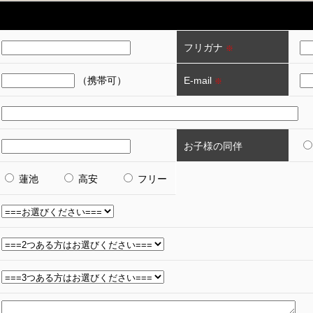
フリガナ
※
（携帯可）
E-mail
※
お子様の同伴
蓮池
高安
フリー