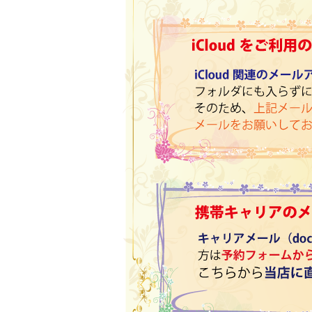
美
容
の
モ
容
室
美
ー
室
AMOR（ア
容
ル）
モ
AMOR（ア
室
－
ー
モ
AMOR（ア
ル）
富
｜
モ
士
ー
ヘ
ー
市
ア
ル）
ル）
ー
に
サ
－
ロ
あ
ロ
ゴ
る
落
ン・
｜